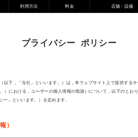
利用方法
料金
店舗・設備
●
●
●
●
●
●
●
●
●
●
●
●
●
【西新宿 402】
【西新宿 302】
【西新宿 403】
【西新宿 407】
【西新宿 307】
【西新宿 旭ビル】
【西新宿 旭ビル】
【神宮前】
【神宮前】
【神宮前】
【池袋】
【池袋】
【池袋】
ORANGE
GOLD
SILVER
GREEN
WHITE
GRAY
BLUE
YELLOW
PINK
BLACK
NAVY
WOOD
CHECKER
プライバシー ポリシー
（以下，「当社」といいます。）は，本ウェブサイト上で提供するサ
。）における，ユーザーの個人情報の取扱いについて，以下のとお
シー」といいます。）を定めます。
情報）