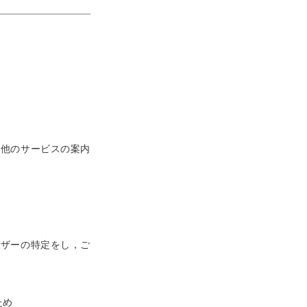
る他のサービスの案内
ーザーの特定をし，ご
ため